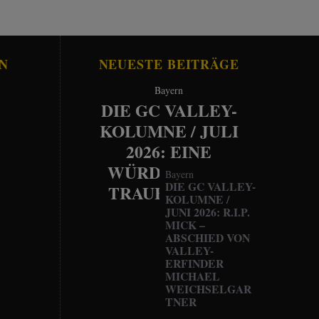
N
NEUESTE BEITRÄGE
Bayern
DIE GC VALLEY-
KOLUMNE / JULI
2026: EINE
WÜRDEVOLLE
Bayern
DIE GC VALLEY-
TRAUERFEIER
KOLUMNE /
JUNI 2026: R.I.P.
MICK –
ABSCHIED VON
VALLEY-
ERFINDER
MICHAEL
WEICHSELGAR
TNER