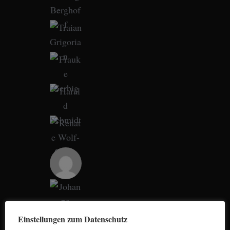
r
c
h
f
o
r
:
Einstellungen zum Datenschutz