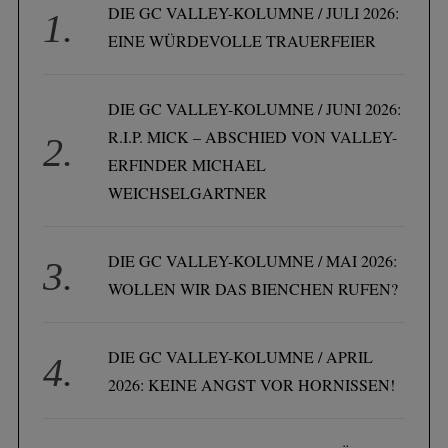
e
DIE GC VALLEY-KOLUMNE / JULI 2026:
r
EINE WÜRDEVOLLE TRAUERFEIER
u
n
DIE GC VALLEY-KOLUMNE / JUNI 2026:
g
R.I.P. MICK – ABSCHIED VON VALLEY-
d
ERFINDER MICHAEL
e
WEICHSELGARTNER
r
B
e
DIE GC VALLEY-KOLUMNE / MAI 2026:
i
WOLLEN WIR DAS BIENCHEN RUFEN?
t
r
DIE GC VALLEY-KOLUMNE / APRIL
ä
2026: KEINE ANGST VOR HORNISSEN!
g
e