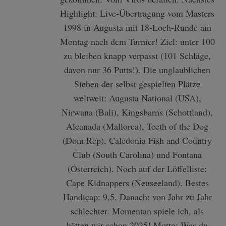
Highlight: Live-Übertragung vom Masters
1998 in Augusta mit 18-Loch-Runde am
Montag nach dem Turnier! Ziel: unter 100
zu bleiben knapp verpasst (101 Schläge,
davon nur 36 Putts!). Die unglaublichen
Sieben der selbst gespielten Plätze
weltweit: Augusta National (USA),
Nirwana (Bali), Kingsbarns (Schottland),
Alcanada (Mallorca), Teeth of the Dog
(Dom Rep), Caledonia Fish and Country
Club (South Carolina) und Fontana
(Österreich). Noch auf der Löffelliste:
Cape Kidnappers (Neuseeland). Bestes
Handicap: 9,5. Danach: von Jahr zu Jahr
schlechter. Momentan spiele ich, als
hätten wir schon 2025! Motto: Was du