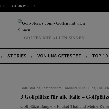
N +
AUTOR WERDEN
GOLFEN MIT ALLEN SINNEN
STORIES
VON UNS GETESTET
TOP 10
Golf-Stories
,
Testberichte
,
Thailand
,
TOP-Clubs
,
TOP-Pl
3 Golfplätze für alle Fälle – Golfpl
Golfplätze Bangkok Phuket Thailand Meine Reise 