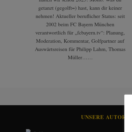
getanzt (gegolft=) hast, kann dir keiner
nehmen! Aktueller beruflicher Status: seit
2002 beim FC Bayern München
S
verantwortlich für „fcbayern.tv“: Planung,
e
Moderation, Kommentar, Golfpartner auf
a
Auswärtsreisen für Philipp Lahm, Thomas
r
c
Müller……
h
f
o
r
:
UNSERE AUTORE