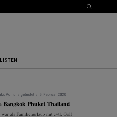
 LISTEN
atz
,
Von uns getestet
5. Februar 2020
ätze Bangkok Phuket Thailand
war als Familienurlaub mit evtl. Golf