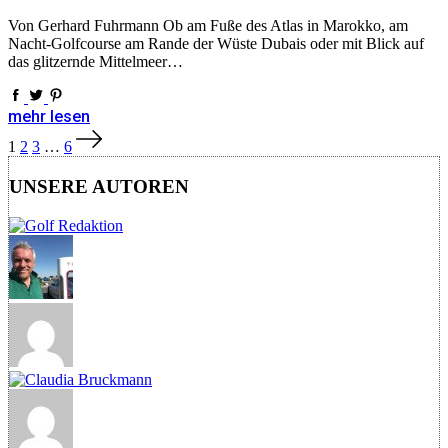
Von Gerhard Fuhrmann Ob am Fuße des Atlas in Marokko, am
Nacht-Golfcourse am Rande der Wüste Dubais oder mit Blick auf
das glitzernde Mittelmeer…
mehr lesen
Seitennummerierung
1
2
3
…
6
der
Beiträge
UNSERE AUTOREN