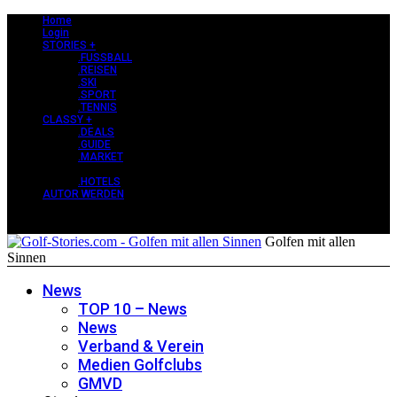
Home
Login
STORIES +
.FUSSBALL
.REISEN
.SKI
.SPORT
.TENNIS
CLASSY +
.DEALS
.GUIDE
.MARKET
PERLEN +
.HOTELS
AUTOR WERDEN
Golfen mit allen
Sinnen
News
TOP 10 – News
News
Verband & Verein
Medien Golfclubs
GMVD