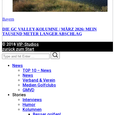
Bayern
DIE GC VALLEY-KOLUMNE / MÄRZ 2026: MEIN
TAUSEND METER LANGER ABSCHLAG
© 2018
VIP-Studios
zurück zum Start
Search
Search
for:
News
TOP 10 – News
News
Verband & Verein
Medien Golfclubs
GMVD
Stories
Interviews
Humor
Kolumnen
Besser golfen!