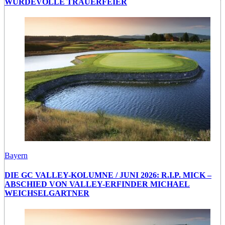
WÜRDEVOLLE TRAUERFEIER
Bayern
DIE GC VALLEY-KOLUMNE / JUNI 2026: R.I.P. MICK –
ABSCHIED VON VALLEY-ERFINDER MICHAEL
WEICHSELGARTNER