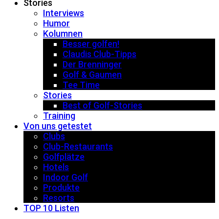
Stories
Interviews
Humor
Kolumnen
Besser golfen!
Claudis Club-Tipps
Der Brenninger
Golf & Gaumen
Tee Time
Stories
Best of Golf-Stories
Training
Von uns getestet
Clubs
Club-Restaurants
Golfplätze
Hotels
Indoor Golf
Produkte
Resorts
TOP 10 Listen