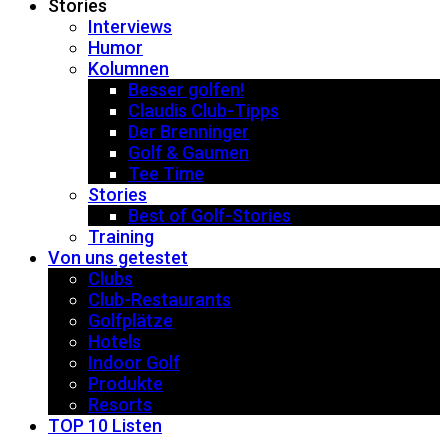
Stories
Interviews
Humor
Kolumnen
Besser golfen!
Claudis Club-Tipps
Der Brenninger
Golf & Gaumen
Tee Time
Stories
Best of Golf-Stories
Training
Von uns getestet
Clubs
Club-Restaurants
Golfplätze
Hotels
Indoor Golf
Produkte
Resorts
TOP 10 Listen