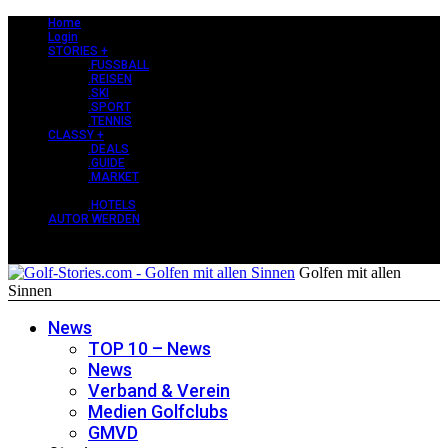
Home
Login
STORIES +
.FUSSBALL
.REISEN
.SKI
.SPORT
.TENNIS
CLASSY +
.DEALS
.GUIDE
.MARKET
PERLEN +
.HOTELS
AUTOR WERDEN
Golfen mit allen
Sinnen
News
TOP 10 – News
News
Verband & Verein
Medien Golfclubs
GMVD