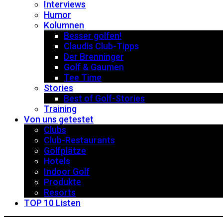
Interviews
Humor
Kolumnen
Besser golfen!
Claudis Club-Tipps
Der Brenninger
Golf & Gaumen
Tee Time
Stories
Best of Golf-Stories
Training
Von uns getestet
Clubs
Club-Restaurants
Golfplätze
Hotels
Indoor Golf
Produkte
Resorts
TOP 10 Listen