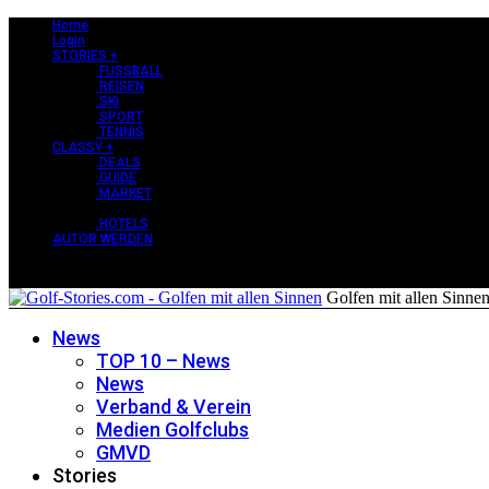
Home
Login
STORIES +
.FUSSBALL
.REISEN
.SKI
.SPORT
.TENNIS
CLASSY +
.DEALS
.GUIDE
.MARKET
PERLEN +
.HOTELS
AUTOR WERDEN
Golfen mit allen Sinne
News
TOP 10 – News
News
Verband & Verein
Medien Golfclubs
GMVD
Stories