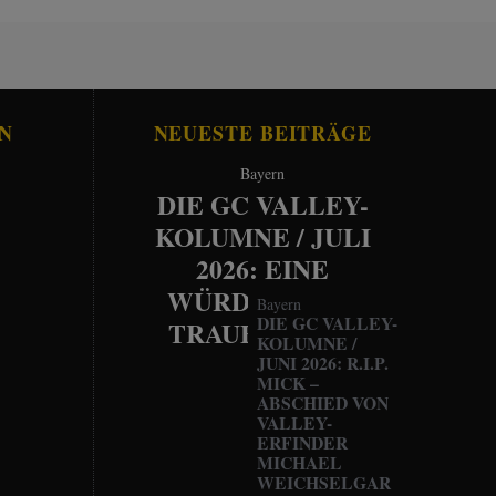
N
NEUESTE BEITRÄGE
Bayern
DIE GC VALLEY-
KOLUMNE / JULI
2026: EINE
WÜRDEVOLLE
Bayern
DIE GC VALLEY-
TRAUERFEIER
KOLUMNE /
JUNI 2026: R.I.P.
MICK –
ABSCHIED VON
VALLEY-
ERFINDER
MICHAEL
WEICHSELGAR