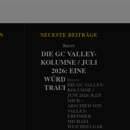
N
NEUESTE BEITRÄGE
Bayern
DIE GC VALLEY-
KOLUMNE / JULI
2026: EINE
WÜRDEVOLLE
Bayern
DIE GC VALLEY-
TRAUERFEIER
KOLUMNE /
JUNI 2026: R.I.P.
MICK –
ABSCHIED VON
VALLEY-
ERFINDER
MICHAEL
WEICHSELGAR