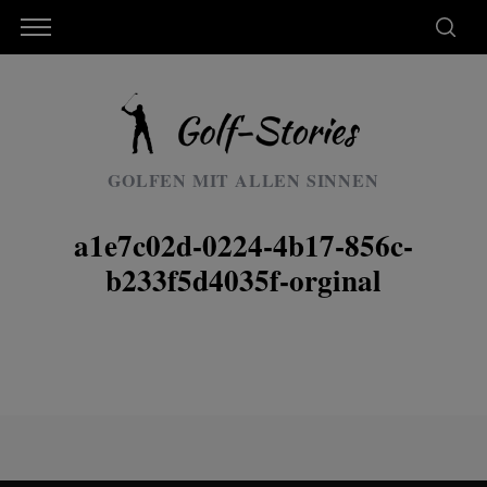
GOLFEN MIT ALLEN SINNEN
a1e7c02d-0224-4b17-856c-
b233f5d4035f-orginal