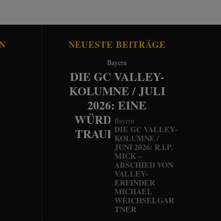
N
NEUESTE BEITRÄGE
Bayern
DIE GC VALLEY-
KOLUMNE / JULI
2026: EINE
WÜRDEVOLLE
Bayern
DIE GC VALLEY-
TRAUERFEIER
KOLUMNE /
JUNI 2026: R.I.P.
MICK –
ABSCHIED VON
VALLEY-
ERFINDER
MICHAEL
WEICHSELGAR
TNER