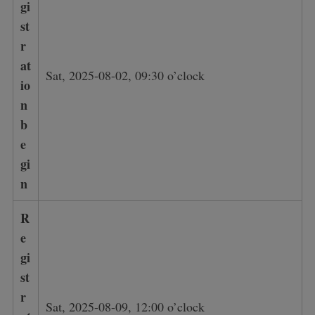
gi
st
r
at
Sat, 2025-08-02, 09:30 o’clock
io
n
b
e
gi
n
R
e
gi
st
r
Sat, 2025-08-09, 12:00 o’clock