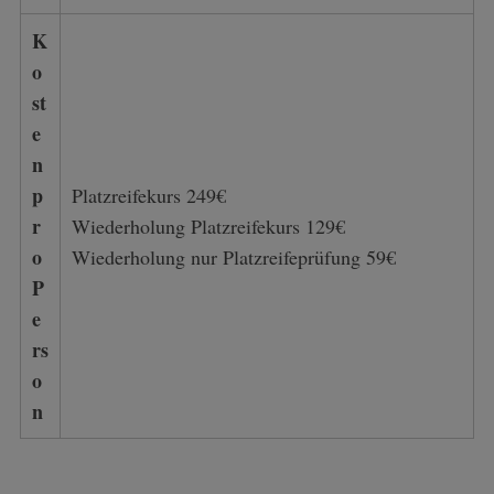
K
o
st
e
n
p
Platzreifekurs 249€
r
Wiederholung Platzreifekurs 129€
o
Wiederholung nur Platzreifeprüfung 59€
P
e
rs
o
n