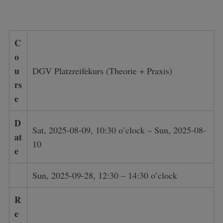
C
o
u
DGV Platzreifekurs (Theorie + Praxis)
rs
e
D
Sat, 2025-08-09, 10:30 o’clock – Sun, 2025-08-
at
10
e
Sun, 2025-09-28, 12:30 – 14:30 o’clock
R
e