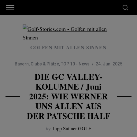
GOLFEN MIT ALLEN SINNEN
Bayern
,
Clubs & Plätze
,
TOP 10 - News
24. Juni 2025
DIE GC VALLEY-
KOLUMNE / Juni
2025: WIE WERNER
UNS ALLEN AUS
DER PATSCHE HALF
by
Jupp Suttner GOLF