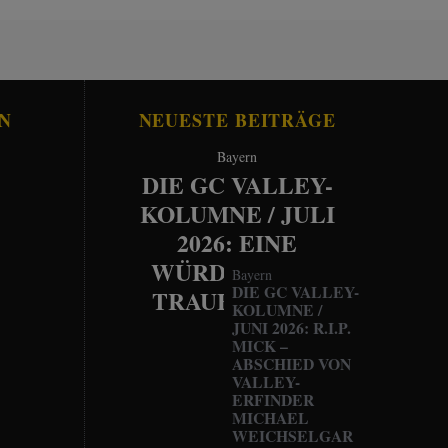
N
NEUESTE BEITRÄGE
Bayern
DIE GC VALLEY-
KOLUMNE / JULI
2026: EINE
WÜRDEVOLLE
Bayern
DIE GC VALLEY-
TRAUERFEIER
KOLUMNE /
JUNI 2026: R.I.P.
MICK –
ABSCHIED VON
VALLEY-
ERFINDER
MICHAEL
WEICHSELGAR