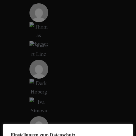
a
r
c
h
f
o
r
:
Einstellungen zum Datenschutz