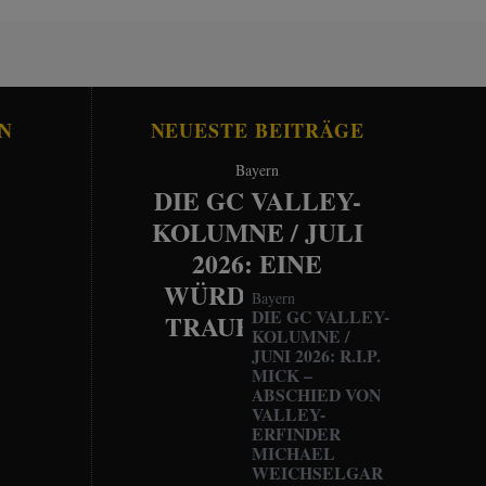
N
NEUESTE BEITRÄGE
Bayern
DIE GC VALLEY-
KOLUMNE / JULI
2026: EINE
WÜRDEVOLLE
Bayern
DIE GC VALLEY-
TRAUERFEIER
KOLUMNE /
JUNI 2026: R.I.P.
MICK –
ABSCHIED VON
VALLEY-
ERFINDER
MICHAEL
WEICHSELGAR