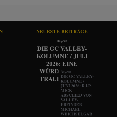
N
NEUESTE BEITRÄGE
Bayern
DIE GC VALLEY-
KOLUMNE / JULI
2026: EINE
WÜRDEVOLLE
Bayern
DIE GC VALLEY-
TRAUERFEIER
KOLUMNE /
JUNI 2026: R.I.P.
MICK –
ABSCHIED VON
VALLEY-
ERFINDER
MICHAEL
WEICHSELGAR