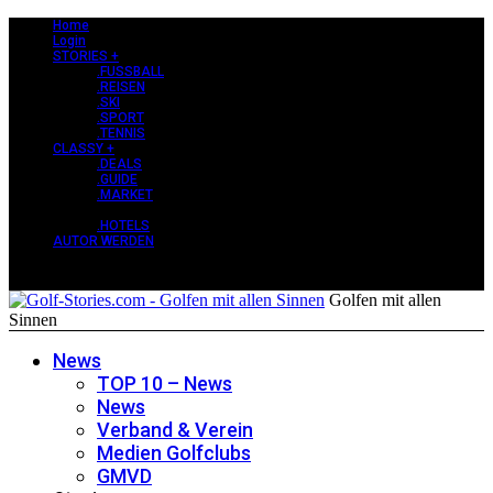
Home
Login
STORIES +
.FUSSBALL
.REISEN
.SKI
.SPORT
.TENNIS
CLASSY +
.DEALS
.GUIDE
.MARKET
PERLEN +
.HOTELS
AUTOR WERDEN
Golfen mit allen
Sinnen
News
TOP 10 – News
News
Verband & Verein
Medien Golfclubs
GMVD