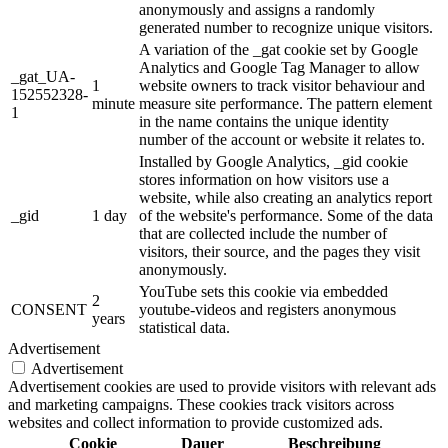
anonymously and assigns a randomly
generated number to recognize unique visitors.
A variation of the _gat cookie set by Google
Analytics and Google Tag Manager to allow
_gat_UA-
1
website owners to track visitor behaviour and
152552328-
minute
measure site performance. The pattern element
1
in the name contains the unique identity
number of the account or website it relates to.
Installed by Google Analytics, _gid cookie
stores information on how visitors use a
website, while also creating an analytics report
_gid
1 day
of the website's performance. Some of the data
that are collected include the number of
visitors, their source, and the pages they visit
anonymously.
YouTube sets this cookie via embedded
2
CONSENT
youtube-videos and registers anonymous
years
statistical data.
Advertisement
Advertisement
Advertisement cookies are used to provide visitors with relevant ads
and marketing campaigns. These cookies track visitors across
websites and collect information to provide customized ads.
Cookie
Dauer
Beschreibung