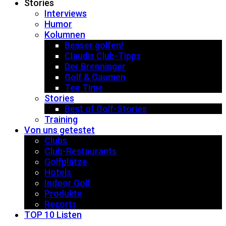
Stories
Interviews
Humor
Kolumnen
Besser golfen!
Claudis Club-Tipps
Der Brenninger
Golf & Gaumen
Tee Time
Stories
Best of Golf-Stories
Training
Von uns getestet
Clubs
Club-Restaurants
Golfplätze
Hotels
Indoor Golf
Produkte
Resorts
TOP 10 Listen