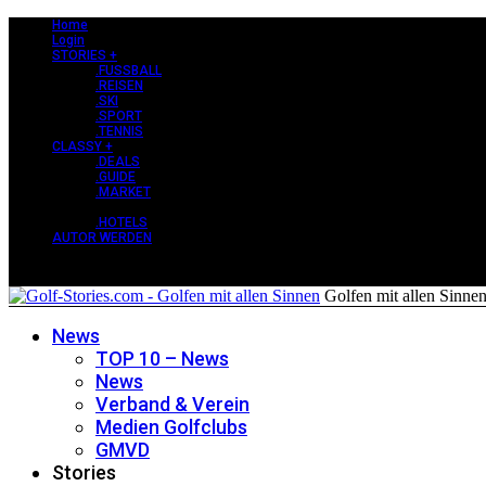
Home
Login
STORIES +
.FUSSBALL
.REISEN
.SKI
.SPORT
.TENNIS
CLASSY +
.DEALS
.GUIDE
.MARKET
PERLEN +
.HOTELS
AUTOR WERDEN
Golfen mit allen Sinne
News
TOP 10 – News
News
Verband & Verein
Medien Golfclubs
GMVD
Stories