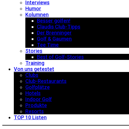
Interviews
Humor
Kolumnen
Besser golfen!
Claudis Club-Tipps
Der Brenninger
Golf & Gaumen
Tee Time
Stories
Best of Golf-Stories
Training
Von uns getestet
Clubs
Club-Restaurants
Golfplätze
Hotels
Indoor Golf
Produkte
Resorts
TOP 10 Listen