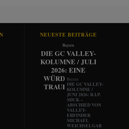
N
NEUESTE BEITRÄGE
Bayern
DIE GC VALLEY-
KOLUMNE / JULI
2026: EINE
WÜRDEVOLLE
Bayern
DIE GC VALLEY-
TRAUERFEIER
KOLUMNE /
JUNI 2026: R.I.P.
MICK –
ABSCHIED VON
VALLEY-
ERFINDER
MICHAEL
WEICHSELGAR