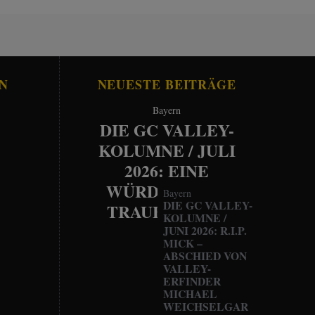
N
NEUESTE BEITRÄGE
Bayern
DIE GC VALLEY-
KOLUMNE / JULI
2026: EINE
WÜRDEVOLLE
Bayern
DIE GC VALLEY-
TRAUERFEIER
KOLUMNE /
JUNI 2026: R.I.P.
MICK –
ABSCHIED VON
VALLEY-
ERFINDER
MICHAEL
WEICHSELGAR