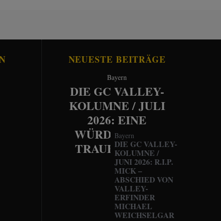
N
NEUESTE BEITRÄGE
Bayern
DIE GC VALLEY-
KOLUMNE / JULI
2026: EINE
WÜRDEVOLLE
Bayern
DIE GC VALLEY-
TRAUERFEIER
KOLUMNE /
JUNI 2026: R.I.P.
MICK –
ABSCHIED VON
VALLEY-
ERFINDER
MICHAEL
WEICHSELGAR