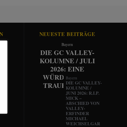
N
NEUESTE BEITRÄGE
Bayern
DIE GC VALLEY-
KOLUMNE / JULI
2026: EINE
WÜRDEVOLLE
Bayern
DIE GC VALLEY-
TRAUERFEIER
KOLUMNE /
JUNI 2026: R.I.P.
MICK –
ABSCHIED VON
VALLEY-
ERFINDER
MICHAEL
WEICHSELGAR