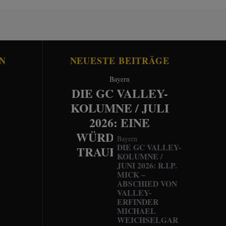
N
NEUESTE BEITRÄGE
Bayern
DIE GC VALLEY-
KOLUMNE / JULI
2026: EINE
WÜRDEVOLLE
Bayern
DIE GC VALLEY-
TRAUERFEIER
KOLUMNE /
JUNI 2026: R.I.P.
MICK –
ABSCHIED VON
VALLEY-
ERFINDER
MICHAEL
WEICHSELGAR