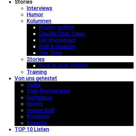
Stories
Interviews
Humor
Kolumnen
Besser golfen!
Claudis Club-Tipps
Der Brenninger
Golf & Gaumen
Tee Time
Stories
Best of Golf-Stories
Training
Von uns getestet
Clubs
Club-Restaurants
Golfplätze
Hotels
Indoor Golf
Produkte
Resorts
TOP 10 Listen