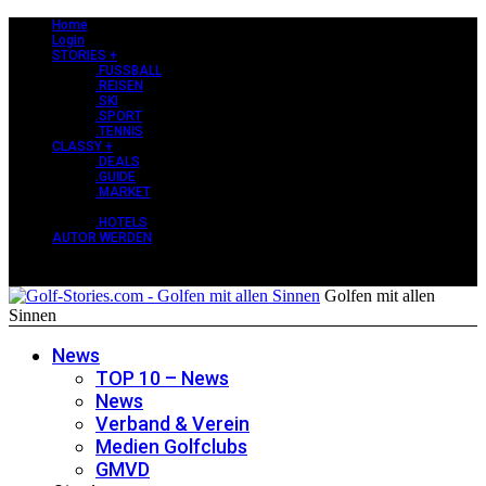
Home
Login
STORIES +
.FUSSBALL
.REISEN
.SKI
.SPORT
.TENNIS
CLASSY +
.DEALS
.GUIDE
.MARKET
PERLEN +
.HOTELS
AUTOR WERDEN
Golfen mit allen
Sinnen
News
TOP 10 – News
News
Verband & Verein
Medien Golfclubs
GMVD