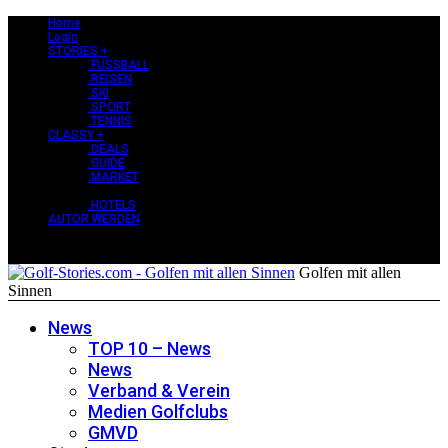
Home
Login
STORIES +
.FUSSBALL
.REISEN
.SKI
.SPORT
.TENNIS
CLASSY +
.DEALS
.GUIDE
.MARKET
PERLEN +
.HOTELS
AUTOR WERDEN
Golfen mit allen
Sinnen
News
TOP 10 – News
News
Verband & Verein
Medien Golfclubs
GMVD