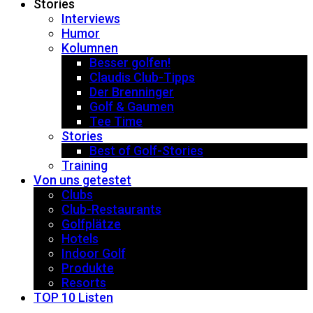
Stories
Interviews
Humor
Kolumnen
Besser golfen!
Claudis Club-Tipps
Der Brenninger
Golf & Gaumen
Tee Time
Stories
Best of Golf-Stories
Training
Von uns getestet
Clubs
Club-Restaurants
Golfplätze
Hotels
Indoor Golf
Produkte
Resorts
TOP 10 Listen