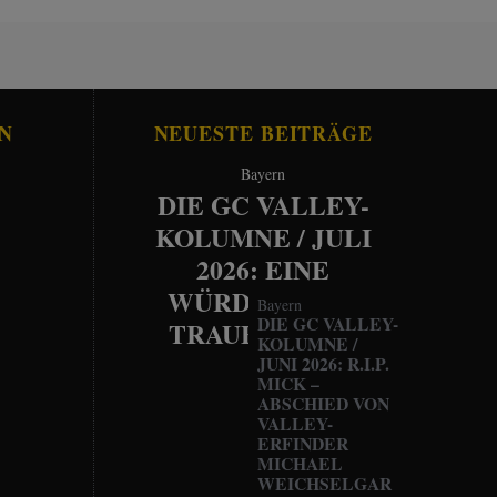
N
NEUESTE BEITRÄGE
Bayern
DIE GC VALLEY-
KOLUMNE / JULI
2026: EINE
WÜRDEVOLLE
Bayern
DIE GC VALLEY-
TRAUERFEIER
KOLUMNE /
JUNI 2026: R.I.P.
MICK –
ABSCHIED VON
VALLEY-
ERFINDER
MICHAEL
WEICHSELGAR