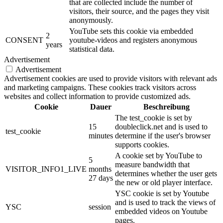
that are collected include the number of
visitors, their source, and the pages they visit
anonymously.
YouTube sets this cookie via embedded
2
CONSENT
youtube-videos and registers anonymous
years
statistical data.
Advertisement
Advertisement
Advertisement cookies are used to provide visitors with relevant ads
and marketing campaigns. These cookies track visitors across
websites and collect information to provide customized ads.
Cookie
Dauer
Beschreibung
The test_cookie is set by
15
doubleclick.net and is used to
test_cookie
minutes
determine if the user's browser
supports cookies.
A cookie set by YouTube to
5
measure bandwidth that
VISITOR_INFO1_LIVE
months
determines whether the user gets
27 days
the new or old player interface.
YSC cookie is set by Youtube
and is used to track the views of
YSC
session
embedded videos on Youtube
pages.