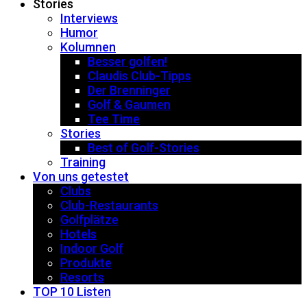
Stories
Interviews
Humor
Kolumnen
Besser golfen!
Claudis Club-Tipps
Der Brenninger
Golf & Gaumen
Tee Time
Stories
Best of Golf-Stories
Training
Von uns getestet
Clubs
Club-Restaurants
Golfplätze
Hotels
Indoor Golf
Produkte
Resorts
TOP 10 Listen