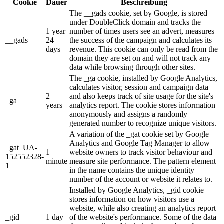
Cookie
Dauer
Beschreibung
The __gads cookie, set by Google, is stored
under DoubleClick domain and tracks the
1 year
number of times users see an advert, measures
__gads
24
the success of the campaign and calculates its
days
revenue. This cookie can only be read from the
domain they are set on and will not track any
data while browsing through other sites.
The _ga cookie, installed by Google Analytics,
calculates visitor, session and campaign data
2
and also keeps track of site usage for the site's
_ga
years
analytics report. The cookie stores information
anonymously and assigns a randomly
generated number to recognize unique visitors.
A variation of the _gat cookie set by Google
Analytics and Google Tag Manager to allow
_gat_UA-
1
website owners to track visitor behaviour and
152552328-
minute
measure site performance. The pattern element
1
in the name contains the unique identity
number of the account or website it relates to.
Installed by Google Analytics, _gid cookie
stores information on how visitors use a
website, while also creating an analytics report
_gid
1 day
of the website's performance. Some of the data