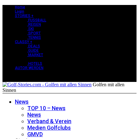
Home
Login
STORIES +
.FUSSBALL
.REISEN
.SKI
.SPORT
.TENNIS
CLASSY +
.DEALS
.GUIDE
.MARKET
PERLEN +
.HOTELS
AUTOR WERDEN
Golfen mit allen
Sinnen
News
TOP 10 – News
News
Verband & Verein
Medien Golfclubs
GMVD