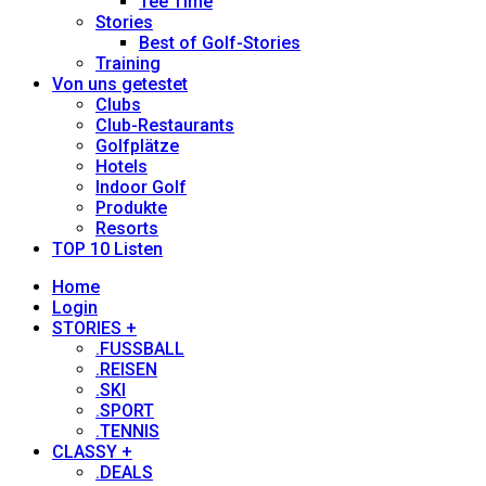
Tee Time
Stories
Best of Golf-Stories
Training
Von uns getestet
Clubs
Club-Restaurants
Golfplätze
Hotels
Indoor Golf
Produkte
Resorts
TOP 10 Listen
Home
Login
STORIES +
.FUSSBALL
.REISEN
.SKI
.SPORT
.TENNIS
CLASSY +
.DEALS