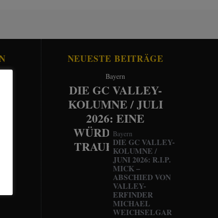
N
NEUESTE BEITRÄGE
Bayern
DIE GC VALLEY-
KOLUMNE / JULI
2026: EINE
WÜRDEVOLLE
Bayern
DIE GC VALLEY-
TRAUERFEIER
KOLUMNE /
JUNI 2026: R.I.P.
MICK –
ABSCHIED VON
VALLEY-
ERFINDER
MICHAEL
WEICHSELGAR