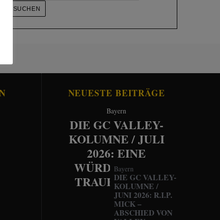
N
NEUESTE BEITRÄGE
Bayern
DIE GC VALLEY-
KOLUMNE / JULI
2026: EINE
WÜRDEVOLLE
Bayern
DIE GC VALLEY-
TRAUERFEIER
KOLUMNE /
JUNI 2026: R.I.P.
MICK –
ABSCHIED VON