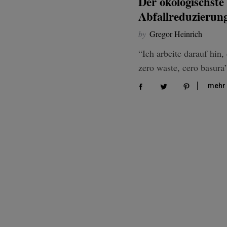
Der ökologischste
Abfallreduzierung
by
Gregor Heinrich
“Ich arbeite darauf hin,
zero waste, cero basura
mehr 