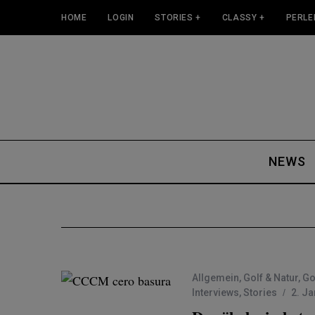
HOME
LOGIN
STORIES +
CLASSY +
PERLE
NEWS
Allgemein
,
Golf & Natur
,
Go
Interviews
,
Stories
2. J