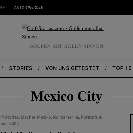
N +
AUTOR WERDEN
GOLFEN MIT ALLEN SINNEN
STORIES
VON UNS GETESTET
TOP 10
Mexico City
lf-Stories
,
Macher
,
Mexiko
,
Nordamerika
,
Portraits &
anuar 2020