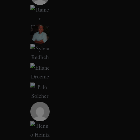
o
r
: