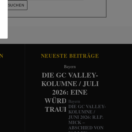
N
NEUESTE BEITRÄGE
Bayern
DIE GC VALLEY-
KOLUMNE / JULI
2026: EINE
WÜRDEVOLLE
Bayern
DIE GC VALLEY-
TRAUERFEIER
KOLUMNE /
JUNI 2026: R.I.P.
MICK –
ABSCHIED VON