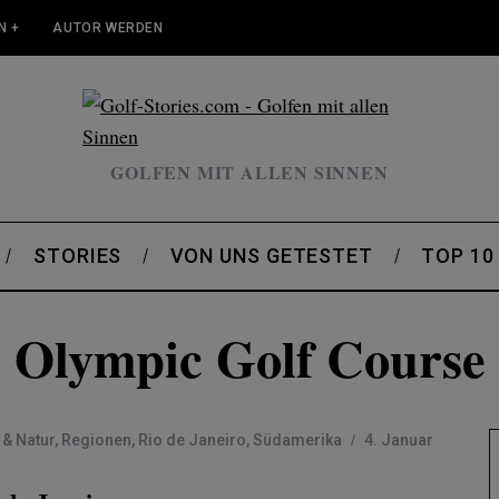
N +
AUTOR WERDEN
GOLFEN MIT ALLEN SINNEN
STORIES
VON UNS GETESTET
TOP 10
Olympic Golf Course
 & Natur
,
Regionen
,
Rio de Janeiro
,
Südamerika
4. Januar