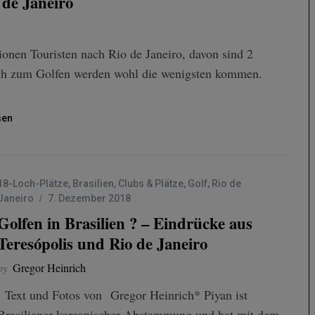
 de Janeiro
onen Touristen nach Rio de Janeiro, davon sind 2
ch zum Golfen werden wohl die wenigsten kommen.
sen
18-Loch-Plätze
,
Brasilien
,
Clubs & Plätze
,
Golf
,
Rio de
Janeiro
7. Dezember 2018
Golfen in Brasilien ? – Eindrücke aus
Teresópolis und Rio de Janeiro
by
Gregor Heinrich
Text und Fotos von Gregor Heinrich* Piyan ist
Brasilianer koreanischer Abstammung und hat mit dem