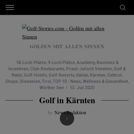
GOLFEN MIT ALLEN SINNEN
18-Loch-Plätze
,
9-Loch Plätze
,
Academy
,
Business &
Incentives
,
Club-Restaurants
,
Friaul-Julisch Venetien
,
Golf &
Natur
,
Golf-Hotels
,
Golf-Resorts
,
Italien
,
Kärnten
,
Osttirol
,
Shops
,
Slowenien
,
Tirol
,
TOP 10 - News
,
Wellness & Gesundheit
,
Wörther See
13. Juli 2020
Golf in Kärnten
by
News Redaktion