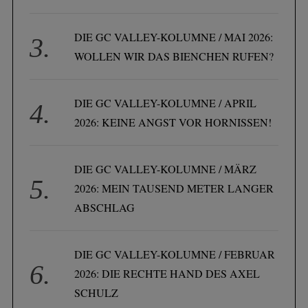
DIE GC VALLEY-KOLUMNE / MAI 2026:
WOLLEN WIR DAS BIENCHEN RUFEN?
S
e
DIE GC VALLEY-KOLUMNE / APRIL
a
2026: KEINE ANGST VOR HORNISSEN!
r
c
h
DIE GC VALLEY-KOLUMNE / MÄRZ
f
2026: MEIN TAUSEND METER LANGER
o
ABSCHLAG
r
:
DIE GC VALLEY-KOLUMNE / FEBRUAR
2026: DIE RECHTE HAND DES AXEL
SCHULZ