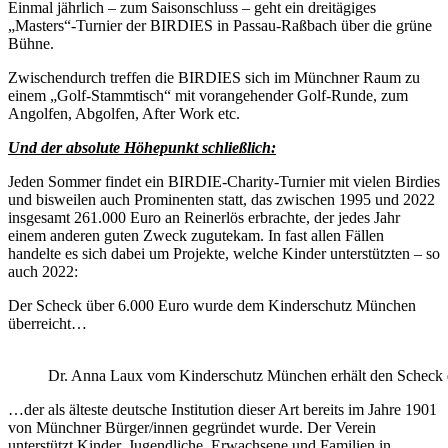
Einmal jährlich – zum Saisonschluss – geht ein dreitägiges
„Masters“-Turnier der BIRDIES in Passau-Raßbach über die grüne
Bühne.
Zwischendurch treffen die BIRDIES sich im Münchner Raum zu
einem „Golf-Stammtisch“ mit vorangehender Golf-Runde, zum
Angolfen, Abgolfen, After Work etc.
Und der absolute Höhepunkt schließlich:
Jeden Sommer findet ein BIRDIE-Charity-Turnier mit vielen Birdies
und bisweilen auch Prominenten statt, das zwischen 1995 und 2022
insgesamt 261.000 Euro an Reinerlös erbrachte, der jedes Jahr
einem anderen guten Zweck zugutekam. In fast allen Fällen
handelte es sich dabei um Projekte, welche Kinder unterstützten – so
auch 2022:
Der Scheck über 6.000 Euro wurde dem Kinderschutz München
überreicht…
Dr. Anna Laux vom Kinderschutz München erhält den Scheck des 
…der als älteste deutsche Institution dieser Art bereits im Jahre 1901
von Münchner Bürger/innen gegründet wurde. Der Verein
unterstützt Kinder, Jugendliche, Erwachsene und Familien in