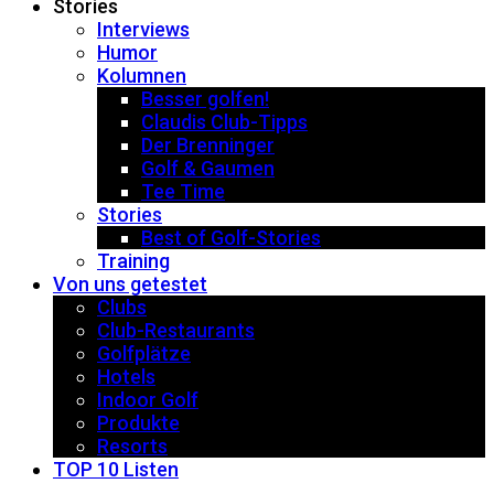
Stories
Interviews
Humor
Kolumnen
Besser golfen!
Claudis Club-Tipps
Der Brenninger
Golf & Gaumen
Tee Time
Stories
Best of Golf-Stories
Training
Von uns getestet
Clubs
Club-Restaurants
Golfplätze
Hotels
Indoor Golf
Produkte
Resorts
TOP 10 Listen