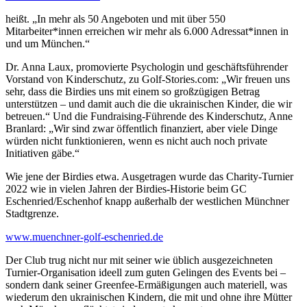
heißt. „In mehr als 50 Angeboten und mit über 550
Mitarbeiter*innen erreichen wir mehr als 6.000 Adressat*innen in
und um München.“
Dr. Anna Laux, promovierte Psychologin und geschäftsführender
Vorstand von Kinderschutz, zu Golf-Stories.com: „Wir freuen uns
sehr, dass die Birdies uns mit einem so großzügigen Betrag
unterstützen – und damit auch die die ukrainischen Kinder, die wir
betreuen.“ Und die Fundraising-Führende des Kinderschutz, Anne
Branlard: „Wir sind zwar öffentlich finanziert, aber viele Dinge
würden nicht funktionieren, wenn es nicht auch noch private
Initiativen gäbe.“
Wie jene der Birdies etwa. Ausgetragen wurde das Charity-Turnier
2022 wie in vielen Jahren der Birdies-Historie beim GC
Eschenried/Eschenhof knapp außerhalb der westlichen Münchner
Stadtgrenze.
www.muenchner-golf-eschenried.de
Der Club trug nicht nur mit seiner wie üblich ausgezeichneten
Turnier-Organisation ideell zum guten Gelingen des Events bei –
sondern dank seiner Greenfee-Ermäßigungen auch materiell, was
wiederum den ukrainischen Kindern, die mit und ohne ihre Mütter