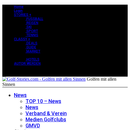
Home
Login
STORIES +
.FUSSBALL
.REISEN
.SKI
.SPORT
.TENNIS
CLASSY +
.DEALS
.GUIDE
.MARKET
PERLEN +
.HOTELS
AUTOR WERDEN
Golfen mit allen
Sinnen
News
TOP 10 – News
News
Verband & Verein
Medien Golfclubs
GMVD