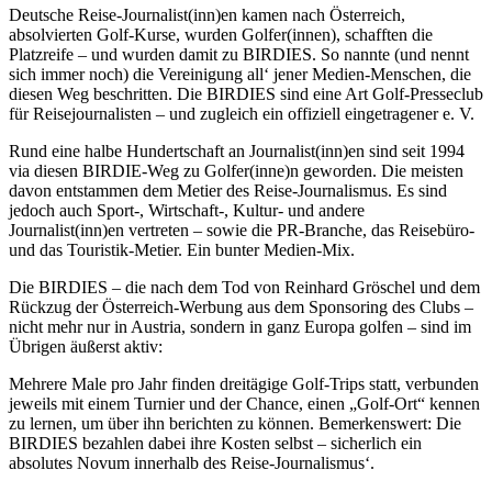
Deutsche Reise-Journalist(inn)en kamen nach Österreich,
absolvierten Golf-Kurse, wurden Golfer(innen), schafften die
Platzreife – und wurden damit zu BIRDIES. So nannte (und nennt
sich immer noch) die Vereinigung all‘ jener Medien-Menschen, die
diesen Weg beschritten. Die BIRDIES sind eine Art Golf-Presseclub
für Reisejournalisten – und zugleich ein offiziell eingetragener e. V.
Rund eine halbe Hundertschaft an Journalist(inn)en sind seit 1994
via diesen BIRDIE-Weg zu Golfer(inne)n geworden. Die meisten
davon entstammen dem Metier des Reise-Journalismus. Es sind
jedoch auch Sport-, Wirtschaft-, Kultur- und andere
Journalist(inn)en vertreten – sowie die PR-Branche, das Reisebüro-
und das Touristik-Metier. Ein bunter Medien-Mix.
Die BIRDIES – die nach dem Tod von Reinhard Gröschel und dem
Rückzug der Österreich-Werbung aus dem Sponsoring des Clubs –
nicht mehr nur in Austria, sondern in ganz Europa golfen – sind im
Übrigen äußerst aktiv:
Mehrere Male pro Jahr finden dreitägige Golf-Trips statt, verbunden
jeweils mit einem Turnier und der Chance, einen „Golf-Ort“ kennen
zu lernen, um über ihn berichten zu können. Bemerkenswert: Die
BIRDIES bezahlen dabei ihre Kosten selbst – sicherlich ein
absolutes Novum innerhalb des Reise-Journalismus‘.