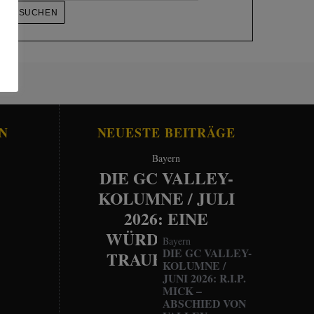
N
NEUESTE BEITRÄGE
Bayern
DIE GC VALLEY-
KOLUMNE / JULI
2026: EINE
WÜRDEVOLLE
Bayern
DIE GC VALLEY-
TRAUERFEIER
KOLUMNE /
JUNI 2026: R.I.P.
MICK –
ABSCHIED VON