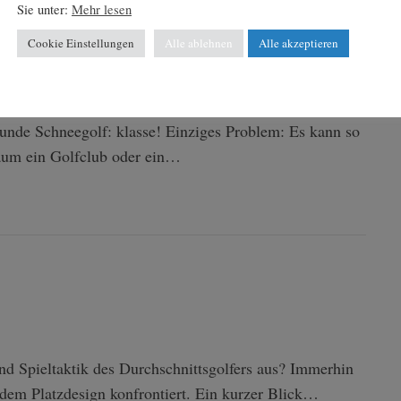
Sie unter:
Mehr lesen
Cookie Einstellungen
Alle ablehnen
Alle akzeptieren
unde Schneegolf: klasse! Einziges Problem: Es kann so
aum ein Golfclub oder ein…
nd Spieltaktik des Durchschnittsgolfers aus? Immerhin
 dem Platzdesign konfrontiert. Ein kurzer Blick…