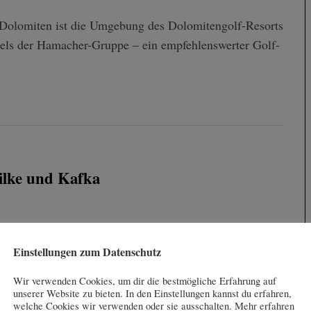
r Dolomiten ist die Umgebung des Dolomitengolf-Resorts
tels der Hamacher-Gruppe – ein empfehlenswerter Golf-
Rilke und Kafka
 Flight! Arthur Schnitzler, Rainer Maria Rilke, Franz
 besser…
Einstellungen zum Datenschutz
Wir verwenden Cookies, um dir die bestmögliche Erfahrung auf
unserer Website zu bieten. In den Einstellungen kannst du erfahren,
welche Cookies wir verwenden oder sie ausschalten. Mehr erfahren