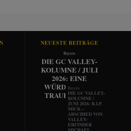
N
NEUESTE BEITRÄGE
Bayern
DIE GC VALLEY-
KOLUMNE / JULI
2026: EINE
WÜRDEVOLLE
Bayern
DIE GC VALLEY-
TRAUERFEIER
KOLUMNE /
JUNI 2026: R.I.P.
MICK –
ABSCHIED VON
VALLEY-
ERFINDER
MICHAEL