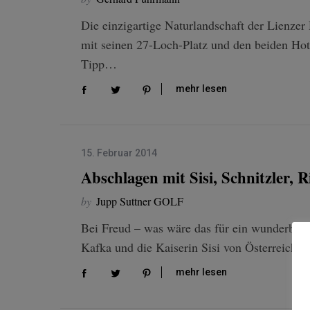
Die einzigartige Naturlandschaft der Lienze
mit seinen 27-Loch-Platz und den beiden Ho
Tipp…
S
e
mehr lesen
a
r
c
h
15. Februar 2014
f
Abschlagen mit Sisi, Schnitzler, 
o
r
by
Jupp Suttner GOLF
:
Bei Freud – was wäre das für ein wunderbarer
Kafka und die Kaiserin Sisi von Österreich,
mehr lesen