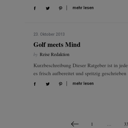
mehr lesen
23. Oktober 2013
Golf meets Mind
by
Reise Redaktion
Kurzbeschreibung Dieser Ratgeber ist in jede
es frisch aufbereitet und spritzig geschrieb
mehr lesen
S
1
…
3
e