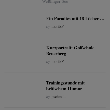
Weßlinger See
Ein Paradies mit 18 Löcher …
by
moritzF
Kurzportrait: Golfschule
Beuerberg
by
moritzF
Trainingsstunde mit
britischem Humor
by
pschmidt