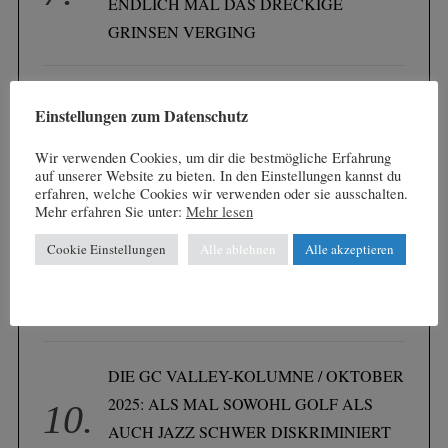
ENDLICH MAL DAS DRECKIGE
r
:
GRINSEN VERGING
DIE GC VALLEY-KOLUMNE /
Einstellungen zum Datenschutz
DEZEMBER 2025: WENN AN
WEIHNACHTEN GOLFER/INNEN IHRE
Wir verwenden Cookies, um dir die bestmögliche Erfahrung
auf unserer Website zu bieten. In den Einstellungen kannst du
SÜNDEN SÜHNEN
erfahren, welche Cookies wir verwenden oder sie ausschalten.
Mehr erfahren Sie unter:
Mehr lesen
Cookie Einstellungen
Alle ablehnen
Alle akzeptieren
DIE GC VALLEY-KOLUMNE /
NOVEMBER 2025: DIE SCHWARZE
PISTE VON VALLEY
DIE GC VALLEY-KOLUMNE / OKTOBER
2025: ALS MAL SOWOHL GOLF ALS
AUCH JAZZ SCHWER DISKRIMINIERT