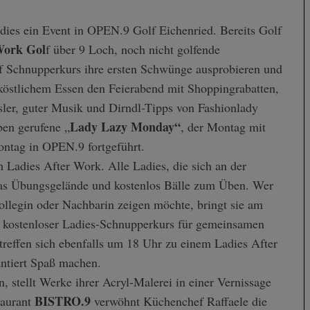
Ladies ein Event in OPEN.9 Golf Eichenried. Bereits Golf
Work Gol
f über 9 Loch, noch nicht golfende
f Schnupperkurs ihre ersten Schwünge ausprobieren und
köstlichem Essen den Feierabend mit Shoppingrabatten,
sler, guter Musik und Dirndl-Tipps von Fashionlady
Lady Lazy Monday“
en gerufene „
, der Montag mit
ontag in OPEN.9 fortgeführt.
 Ladies After Work. Alle Ladies, die sich an der
 das Übungsgelände und kostenlos Bälle zum Üben. Wer
ollegin oder Nachbarin zeigen möchte, bringt sie am
n kostenloser Ladies-Schnupperkurs für gemeinsamen
treffen sich ebenfalls um 18 Uhr zu einem Ladies After
antiert Spaß machen.
n, stellt Werke ihrer Acryl-Malerei in einer Vernissage
BISTRO.9
taurant
verwöhnt Küchenchef Raffaele die