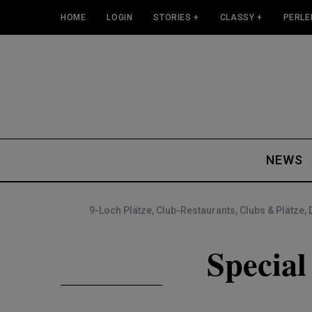
HOME
LOGIN
STORIES +
CLASSY +
PERLE
NEWS
9-Loch Plätze
,
Club-Restaurants
,
Clubs & Plätze
,
Special