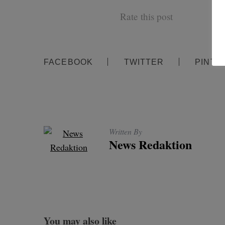
Rate this post
FACEBOOK
TWITTER
PINTE
Written By
News Redaktion
You may also like