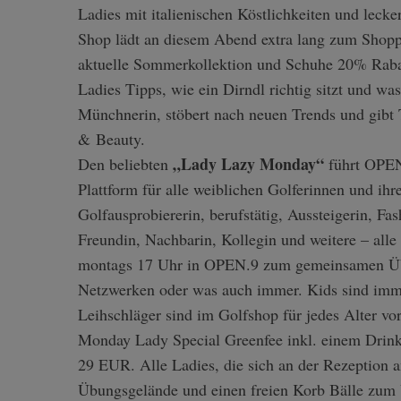
Ladies mit italienischen Köstlichkeiten und lec
Shop lädt an diesem Abend extra lang zum Shoppe
aktuelle Sommerkollektion und Schuhe 20% Rabat
Ladies Tipps, wie ein Dirndl richtig sitzt und wa
Münchnerin, stöbert nach neuen Trends und gibt T
& Beauty.
„Lady Lazy Monday“
Den beliebten
führt OPEN.
Plattform für alle weiblichen Golferinnen und ih
Golfausprobiererin, berufstätig, Aussteigerin, Fas
Freundin, Nachbarin, Kollegin und weitere – alle
montags 17 Uhr in OPEN.9 zum gemeinsamen Üben
Netzwerken oder was auch immer. Kids sind imme
Leihschläger sind im Golfshop für jedes Alter vo
Monday Lady Special Greenfee inkl. einem Drink w
29 EUR. Alle Ladies, die sich an der Rezeption a
Übungsgelände und einen freien Korb Bälle zum Ü