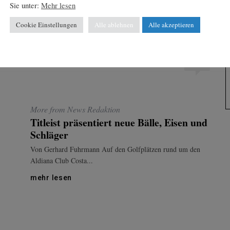
Sie unter:
Mehr lesen
Cookie Einstellungen
Alle ablehnen
Alle akzeptieren
REST
0
More from News Redaktion
Titleist präsentiert neue Bälle, Eisen und
Schläger
Von Gerhard Fuhrmann Auf den Golfplätzen rund um den
Aldiana Club Costa...
mehr lesen