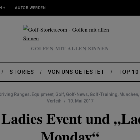
N +
AUTOR WERDEN
GOLFEN MIT ALLEN SINNEN
STORIES
VON UNS GETESTET
TOP 10
Driving Ranges
,
Equipment
,
Golf
,
Golf-News
,
Golf-Training
,
München
,
Verleih
10. Mai 2017
 Ladies Event und „L
Monday“