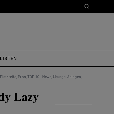
 LISTEN
Platzreife
,
Pros
,
TOP 10 - News
,
Übungs-Anlagen
,
ady Lazy