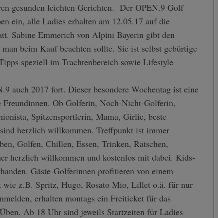
keren gesunden leichten Gerichten. Der OPEN.9 Golf
n ein, alle Ladies erhalten am 12.05.17 auf die
t. Sabine Emmerich von Alpini Bayerin gibt den
s man beim Kauf beachten sollte. Sie ist selbst gebürtige
ipps speziell im Trachtenbereich sowie Lifestyle
9 auch 2017 fort. Dieser besondere Wochentag ist eine
re Freundinnen. Ob Golferin, Noch-Nicht-Golferin,
hionista, Spitzensportlerin, Mama, Girlie, beste
 sind herzlich willkommen. Treffpunkt ist immer
, Golfen, Chillen, Essen, Trinken, Ratschen,
r herzlich willkommen und kostenlos mit dabei. Kids-
rhanden. Gäste-Golferinnen profitieren von einem
ie z.B. Spritz, Hugo, Rosato Mio, Lillet o.ä. für nur
nmelden, erhalten montags ein Freiticket für das
ben. Ab 18 Uhr sind jeweils Startzeiten für Ladies