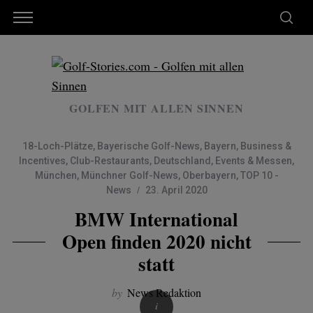
GOLFEN MIT ALLEN SINNEN
18-Loch-Plätze
,
Bayerische Golf-News
,
Bayern
,
Business &
Incentives
,
Club-Restaurants
,
Deutschland
,
Events & Messen
,
München
,
Münchner Golf-News
,
Oberbayern
,
TOP 10 -
News
23. April 2020
BMW International
Open finden 2020 nicht
statt
by
News Redaktion