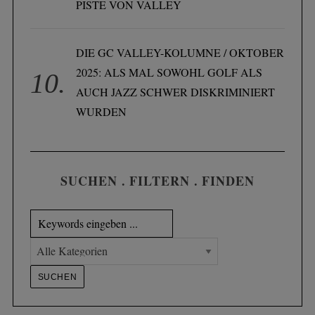
PISTE VON VALLEY
S
e
DIE GC VALLEY-KOLUMNE / OKTOBER
a
r
2025: ALS MAL SOWOHL GOLF ALS
c
AUCH JAZZ SCHWER DISKRIMINIERT
h
WURDEN
f
o
r
:
SUCHEN . FILTERN . FINDEN