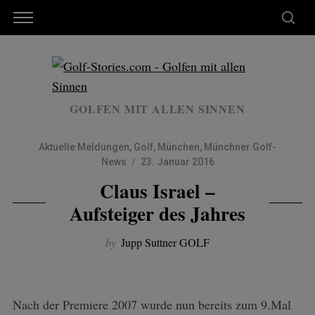
GOLFEN MIT ALLEN SINNEN
Aktuelle Meldungen
,
Golf
,
München
,
Münchner Golf-
News
23. Januar 2016
Claus Israel –
Aufsteiger des Jahres
by
Jupp Suttner GOLF
Nach der Premiere 2007 wurde nun bereits zum 9.Mal