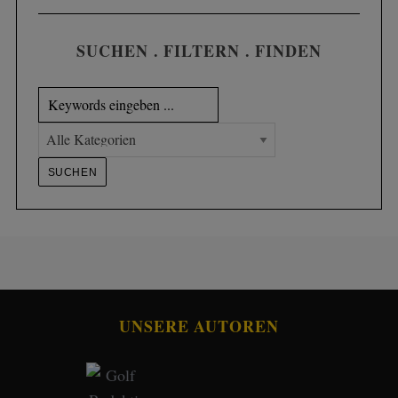
SUCHEN . FILTERN . FINDEN
S
e
a
r
c
h
f
o
UNSERE AUTOREN
r
: