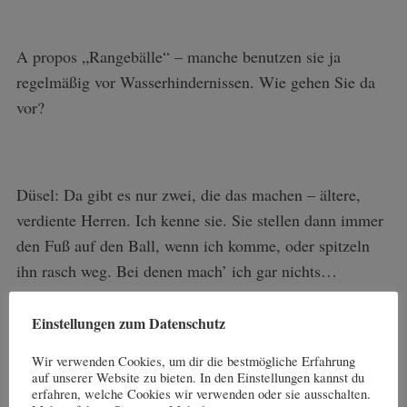
A propos „Rangebälle“ – manche benutzen sie ja
regelmäßig vor Wasserhindernissen. Wie gehen Sie da
vor?
Düsel: Da gibt es nur zwei, die das machen – ältere,
verdiente Herren. Ich kenne sie. Sie stellen dann immer
den Fuß auf den Ball, wenn ich komme, oder spitzeln
ihn rasch weg. Bei denen mach’ ich gar nichts…
Einstellungen zum Datenschutz
Und was machen Sie bei 5er-Flights?
Wir verwenden Cookies, um dir die bestmögliche Erfahrung
auf unserer Website zu bieten. In den Einstellungen kannst du
erfahren, welche Cookies wir verwenden oder sie ausschalten.