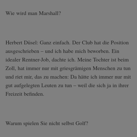
Wie wird man Marshall?
Herbert Düsel: Ganz einfach. Der Club hat die Position
ausgeschrieben – und ich habe mich beworben. Ein
idealer Rentner-Job, dachte ich. Meine Tochter ist beim
S
Zoll, hat immer nur mit griesgrämigen Menschen zu tun
e
und riet mir, das zu machen: Da hätte ich immer nur mit
a
r
gut aufgelegten Leuten zu tun – weil die sich ja in ihrer
c
Freizeit befinden.
h
f
o
r
Warum spielen Sie nicht selbst Golf?
: