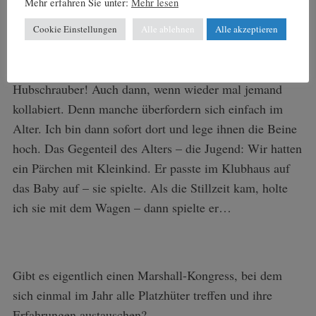
Mehr erfahren Sie unter:
Mehr lesen
Düsel: Die gibt es immer wieder und die muss ich
Cookie Einstellungen
Alle ablehnen
Alle akzeptieren
natürlich trennen. Aber zwei Löcher später sind sie
schon wieder zusammen – manchmal bräuchte ich einen
Hubschrauber! Auch dann, wenn wieder mal jemand
kollabiert. Denn manche überfordern sich einfach im
Alter. Ich bin dann sofort dort und lege ihnen die Beine
hoch. Das Gegenteil des Alters – die Jugend: Wir hatten
ein Pärchen mit Kleinkind. Er passte im Klubhaus auf
das Baby auf – sie spielte. Als die Stillzeit kam, holte
ich sie mit dem Wagen – dann spielte er…
Gibt es eigentlich einen Marshall-Kongress, bei dem
sich einmal im Jahr alle Platzhüter treffen und ihre
Erfahrungen austauschen?