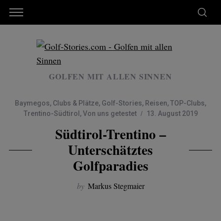
GOLFEN MIT ALLEN SINNEN
Baymegos
,
Clubs & Plätze
,
Golf-Stories
,
Reisen
,
TOP-Clubs
,
Trentino-Südtirol
,
Von uns getestet
13. August 2019
Südtirol-Trentino –
Unterschätztes
Golfparadies
by
Markus Stegmaier