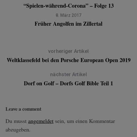
“Spielen-während-Corona” – Folge 13
8. März 2017
Früher Angolfen im Zillertal
vorheriger Artikel
Weltklassefeld bei den Porsche European Open 2019
S
e
nächster Artikel
a
Dorf on Golf – Dorfs Golf Bible Teil 1
r
c
h
f
Leave a comment
o
r
Du musst
angemeldet
sein, um einen Kommentar
:
abzugeben.