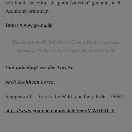
von Fonda im Film „Captain America“ genannt, nach
Aschheim brummen.
Infos:
www.gp-ma.de
Der Born-to-be-Wild-Enkel von Dennis Hopper testet den
Scooter in Aschheim. Foto-Copyright: Herbert Steffe
Und unbedingt vor der Anreise
nach Aschheim hören:
Steppenwolf – Born to be Wild (aus Easy Rider, 1969):
https://www.youtube.com/watch?v=egMWlD3fLJ8