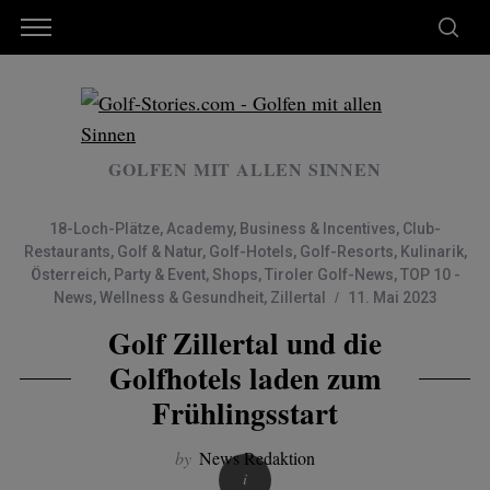
GOLFEN MIT ALLEN SINNEN
18-Loch-Plätze
,
Academy
,
Business & Incentives
,
Club-
Restaurants
,
Golf & Natur
,
Golf-Hotels
,
Golf-Resorts
,
Kulinarik
,
Österreich
,
Party & Event
,
Shops
,
Tiroler Golf-News
,
TOP 10 -
News
,
Wellness & Gesundheit
,
Zillertal
11. Mai 2023
Golf Zillertal und die
Golfhotels laden zum
Frühlingsstart
by
News Redaktion