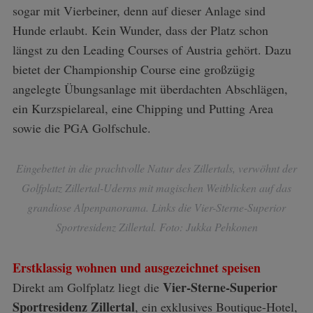
sogar mit Vierbeiner, denn auf dieser Anlage sind
Hunde erlaubt. Kein Wunder, dass der Platz schon
längst zu den Leading Courses of Austria gehört. Dazu
bietet der Championship Course eine großzügig
angelegte Übungsanlage mit überdachten Abschlägen,
ein Kurzspielareal, eine Chipping und Putting Area
sowie die PGA Golfschule.
Eingebettet in die prachtvolle Natur des Zillertals, verwöhnt der
Golfplatz Zillertal-Uderns mit magischen Weitblicken auf das
grandiose Alpenpanorama. Links die Vier-Sterne-Superior
Sportresidenz Zillertal. Foto: Jukka Pehkonen
Erstklassig wohnen und ausgezeichnet speisen
Vier-Sterne-Superior
Direkt am Golfplatz liegt die
Sportresidenz Zillertal
, ein exklusives Boutique-Hotel,