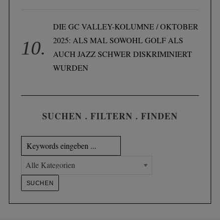
S
e
DIE GC VALLEY-KOLUMNE / OKTOBER
a
2025: ALS MAL SOWOHL GOLF ALS
r
AUCH JAZZ SCHWER DISKRIMINIERT
c
h
WURDEN
f
o
r
:
SUCHEN . FILTERN . FINDEN