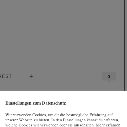
REST
0
More from News Redaktion
Einstellungen zum Datenschutz
Golf & Ski im Lungau
Wir verwenden Cookies, um dir die bestmögliche Erfahrung auf
Von Gerhard Fuhrmann Dieses Jahr bietet sich in der
unserer Website zu bieten. In den Einstellungen kannst du erfahren,
Osterwoche wieder eine...
welche Cookies wir verwenden oder sie ausschalten. Mehr erfahren