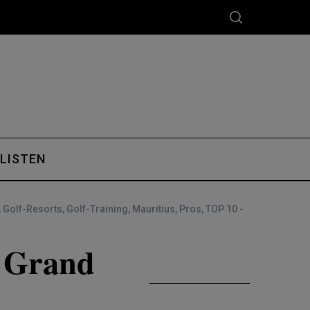
 LISTEN
,
Golf-Resorts
,
Golf-Training
,
Mauritius
,
Pros
,
TOP 10 -
 Grand