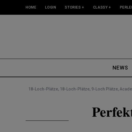
HOME
LOGIN
STORIES +
CLASSY +
PERLE
NEWS
18-Loch-Plätze
,
18-Loch-Plätze
,
9-Loch Plätze
,
Acad
Perfe