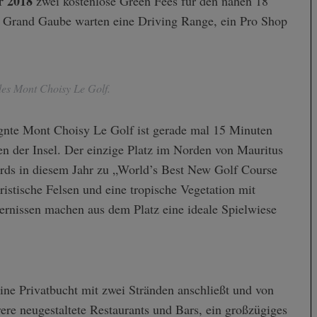
r 2018
zwei kostenlose Green Fees für den nahen 18
Grand Gaube warten eine Driving Range, ein Pro Shop
des Mont Choisy Le Golf.
ignte Mont Choisy Le Golf ist gerade mal 15 Minuten
ten der Insel. Der einzige Platz im Norden von Mauritus
ds in diesem Jahr zu „World’s Best New Golf Course
istische Felsen und eine tropische Vegetation mit
ernissen machen aus dem Platz eine ideale Spielwiese
ine Privatbucht mit zwei Stränden anschließt und von
ere neugestaltete Restaurants und Bars, ein großzügiges