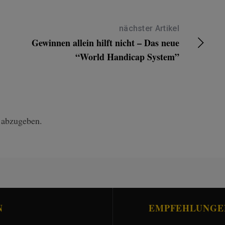
nächster Artikel
Gewinnen allein hilft nicht – Das neue
“World Handicap System”
 abzugeben.
N
EMPFEHLUNGE