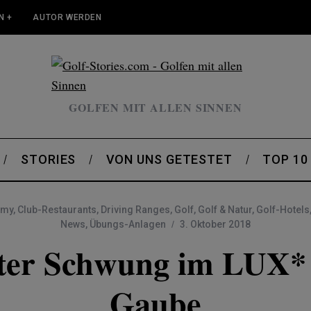
N +
AUTOR WERDEN
GOLFEN MIT ALLEN SINNEN
STORIES
VON UNS GETESTET
TOP 10
emy
,
Club-Restaurants
,
Driving Ranges
,
Golf
,
Golf & Natur
,
Golf-Hotels
News
,
Übungs-Anlagen
3. Oktober 2018
kter Schwung im LUX*
Gaube