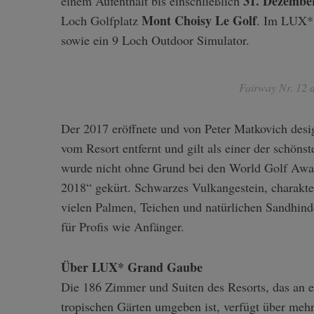
31. Dezembe
einem Aufenthalt bis einschließlich
Mont Choisy Le Golf
Loch Golfplatz
. Im LUX* 
sowie ein 9 Loch Outdoor Simulator.
Fairway Nr. 12 
Der 2017 eröffnete und von Peter Matkovich des
vom Resort entfernt und gilt als einer der schöns
wurde nicht ohne Grund bei den World Golf Awar
2018“ gekürt. Schwarzes Vulkangestein, charakter
vielen Palmen, Teichen und natürlichen Sandhind
für Profis wie Anfänger.
Über LUX* Grand Gaube
Die 186 Zimmer und Suiten des Resorts, das an e
tropischen Gärten umgeben ist, verfügt über mehr