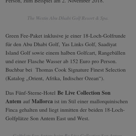
Person, zum Beispiel am 2. November 2018.
The Westin Abu Dhabi Golf Resort & Spa.
Green Fee-Paket inklusive je einer 18-Loch-Golfrunde
für den Abu Dhabi Golf, Yas Links Golf, Saadiyat
Island Golf sowie einem halben Golfcart, Rangebällen
und einer Flasche Wasser ab 152 Euro pro Person.
Buchbar bei Thomas Cook Signature Finest Selection
(Katalog „Orient, Afrika, Indischer Ozean“).
Be Live Collection Son
Das Fünf-Sterne-Hotel
Antem
Mallorca
auf
ist im Stil einer mallorquinischen
Finca gehalten und liegt inmitten der beiden 18-Loch-
Golfplätze Son Antem East und West.
Golfplatz Son Antem beim Be Live Collection Son Antem.