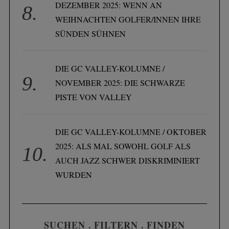
DEZEMBER 2025: WENN AN
WEIHNACHTEN GOLFER/INNEN IHRE
SÜNDEN SÜHNEN
S
e
DIE GC VALLEY-KOLUMNE /
a
NOVEMBER 2025: DIE SCHWARZE
r
PISTE VON VALLEY
c
h
f
DIE GC VALLEY-KOLUMNE / OKTOBER
o
2025: ALS MAL SOWOHL GOLF ALS
r
:
AUCH JAZZ SCHWER DISKRIMINIERT
WURDEN
SUCHEN . FILTERN . FINDEN