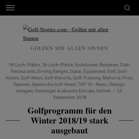
GOLFEN MIT ALLEN SINNEN
18-Loch-Plätze
,
18-Loch-Plätze
,
Andalusien
,
Balearen
,
Club-
Restaurants
,
Driving Ranges
,
Dubai
,
Equipment
,
Golf
,
Golf-
Hotels
,
Golf-News
,
Golf-Resorts
,
Golf-Training
,
Mallorca
,
Pros
,
Spanien
,
Spanische Golf-News
,
TOP 10 - News
,
Übungs-
Anlagen
,
Vereinigte Arabische Emirate
,
Verleih
25.
September 2018
Golfprogramm für den
Winter 2018/19 stark
ausgebaut