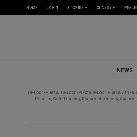
HOME
LOGIN
STORIES +
CLASSY +
PERLE
NEWS
18-Loch-Plätze
,
18-Loch-Plätze
,
9-Loch Plätze
,
Afrika
,
Resorts
,
Golf-Training
,
Kanarische Inseln
,
Kanarisc