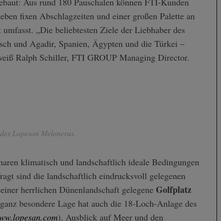
ebaut: Aus rund 180 Pauschalen können FTI-Kunden
ben fixen Abschlagzeiten und einer großen Palette an
 umfasst. „Die beliebtesten Ziele der Liebhaber des
sch und Agadir, Spanien, Ägypten und die Türkei –
, weiß Ralph Schiller, FTI GROUP Managing Director.
des Lopesan Meloneras.
aren klimatisch und landschaftlich ideale Bedingungen
ragt sind die landschaftlich eindrucksvoll gelegenen
Golfplatz
 einer herrlichen Dünenlandschaft gelegene
 ganz besondere Lage hat auch die 18-Loch-Anlage des
ww.lopesan.com
). Ausblick auf Meer und den