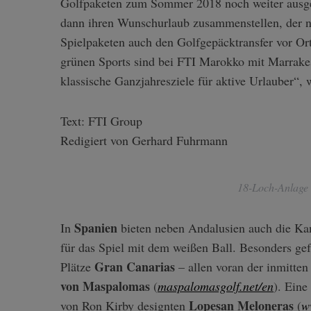
Golfpaketen zum Sommer 2018 noch weiter ausg
dann ihren Wunschurlaub zusammenstellen, der ne
Spielpaketen auch den Golfgepäcktransfer vor Ort
grünen Sports sind bei FTI Marokko mit Marrake
klassische Ganzjahresziele für aktive Urlauber“
Text: FTI Group
Redigiert von Gerhard Fuhrmann
18-Loch-Anlage 
Spanien
In
bieten neben Andalusien auch die Kan
für das Spiel mit dem weißen Ball. Besonders gef
Gran Canarias
Plätze
– allen voran der inmitten
von Maspalomas
(
maspalomasgolf.net/en
). Eine
Lopesan Meloneras
von Ron Kirby designten
(
w