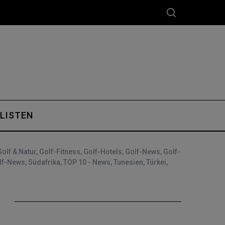
 LISTEN
Golf & Natur
,
Golf-Fitness
,
Golf-Hotels
,
Golf-News
,
Golf-
lf-News
,
Südafrika
,
TOP 10 - News
,
Tunesien
,
Türkei
,