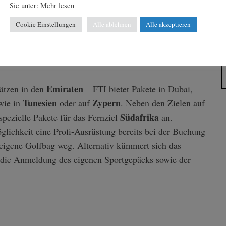
Sie unter:
Mehr lesen
PGA Sultan-Platz
i Runden auf dem anspruchsvollen
Cookie Einstellungen
Alle ablehnen
Alle akzeptieren
s.
Emiraten
lätzen in den
– FTI bietet Pakete in Dubai,
Tunesien
Zypern
wie in
oder auf
. Neben den Zielen auf
Südafrika
spezielle Pakete für das Fernziel
an.
öglichkeit eine Profi-Ausrüstung bereits bei der Buchung
s eigene Golfbag weg. Alternativ kümmert sich das
m die Anmeldung des eigenen Sportgepäcks sowie der