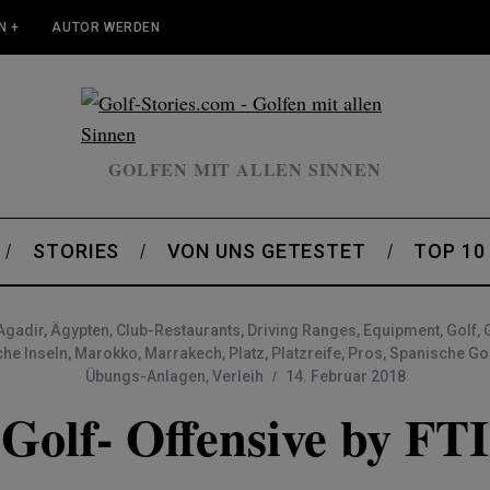
N +
AUTOR WERDEN
GOLFEN MIT ALLEN SINNEN
STORIES
VON UNS GETESTET
TOP 10
Agadir
,
Ägypten
,
Club-Restaurants
,
Driving Ranges
,
Equipment
,
Golf
,
he Inseln
,
Marokko
,
Marrakech
,
Platz
,
Platzreife
,
Pros
,
Spanische Go
Übungs-Anlagen
,
Verleih
14. Februar 2018
Golf- Offensive by FTI