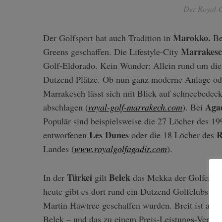
Der Royal-G
Marokko.
Der Golfsport hat auch Tradition in
Ber
S
Marrakes
Greens geschaffen. Die Lifestyle-City
e
Golf-Eldorado. Kein Wunder: Allein rund um die 
a
Dutzend Plätze. Ob nun ganz moderne Anlage ode
r
Marrakesch lässt sich mit Blick auf schneebedec
c
h
Aga
abschlagen (
royal-golf-marrakech.com
). Bei
f
Populär sind beispielsweise die 27 Löcher des 1
o
Les Dunes
R
entworfenen
oder die 18 Löcher des
r
Landes (
www.royalgolfagadir.com
).
:
Türkei
Belek
In der
gilt
das Mekka der Golfer. Vor
heute gibt es dort rund ein Dutzend Golfclubs un
Martin Hawtree geschaffen wurden. Breit ist au
Belek – und das zu einem Preis-Leistungs-Verhält