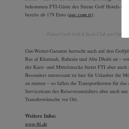
bekommen FTI-Gäste des Sirene Golf Hotels dre
bereits ab 179 Euro (
agc.com.tr
).
Dubai Creek Golf & Yacht Club mit Clubhau
Gut-Wetter-Garantie herrscht auch auf den Golfp
Ras al Khaimah, Bahrain und Abu Dhabi an – so
der Kurz- und Mittelstrecke bietet FTI aber auch 
Besonders interessant ist hier für Urlauber die M
zu mieten – so fallen die Transportkosten für da
Serviceteam des Reiseveranstalters aber auch u
Transferwünsche vor Ort.
Weitere Infos:
www.fti.de