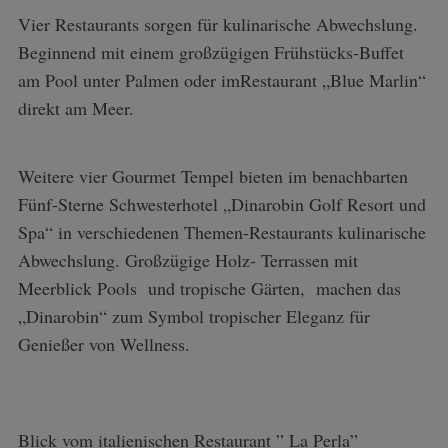
Vier Restaurants sorgen für kulinarische Abwechslung.
Beginnend mit einem großzügigen Frühstücks-Buffet
am Pool unter Palmen oder imRestaurant „Blue Marlin“
S
direkt am Meer.
e
a
r
Weitere vier Gourmet Tempel bieten im benachbarten
c
Fünf-Sterne Schwesterhotel „Dinarobin Golf Resort und
h
Spa“ in verschiedenen Themen-Restaurants kulinarische
f
Abwechslung. Großzügige Holz- Terrassen mit
o
r
Meerblick Pools und tropische Gärten, machen das
:
„Dinarobin“ zum Symbol tropischer Eleganz für
Genießer von Wellness.
Blick vom italienischen Restaurant ” La Perla”