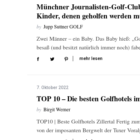
Münchner Journalisten-Golf-Clu
Kinder, denen geholfen werden m
by
Jupp Suttner GOLF
S
Zwei Männer – ein Baby. Das Baby hieß: „Gol
e
a
besaß (und besitzt natürlich immer noch) fab
r
mehr lesen
c
h
f
o
r
7. Oktober 2022
:
TOP 10 – Die besten Golfhotels im 
by
Birgit Werner
TOP10 | Beste Golfhotels Zillertal Fertig zu
von der imposanten Bergwelt der Tuxer Vora