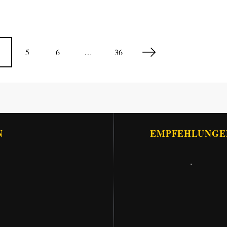
5
6
…
36
N
EMPFEHLUNGE
.