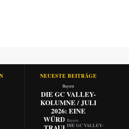
N
NEUESTE BEITRÄGE
Bayern
DIE GC VALLEY-
KOLUMNE / JULI
2026: EINE
WÜRDEVOLLE
Bayern
DIE GC VALLEY-
TRAUERFEIER